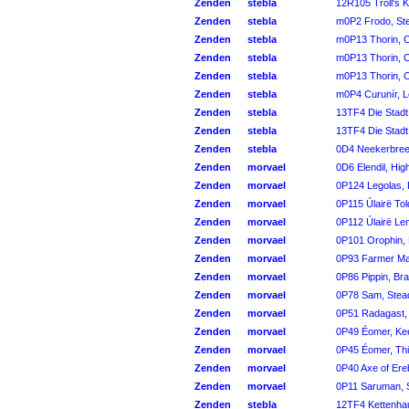
Zenden
stebla
12R105 Troll's 
Zenden
stebla
m0P2 Frodo, Ste
Zenden
stebla
m0P13 Thorin, O
Zenden
stebla
m0P13 Thorin, O
Zenden
stebla
m0P13 Thorin, O
Zenden
stebla
m0P4 Curunír, L
Zenden
stebla
13TF4 Die Stadt
Zenden
stebla
13TF4 Die Stadt
Zenden
stebla
0D4 Neekerbree
Zenden
morvael
0D6 Elendil, Hig
Zenden
morvael
0P124 Legolas, F
Zenden
morvael
0P115 Úlairë Tol
Zenden
morvael
0P112 Úlairë Lem
Zenden
morvael
0P101 Orophin, B
Zenden
morvael
0P93 Farmer Mag
Zenden
morvael
0P86 Pippin, Br
Zenden
morvael
0P78 Sam, Stead
Zenden
morvael
0P51 Radagast,
Zenden
morvael
0P49 Éomer, Ke
Zenden
morvael
0P45 Éomer, Thi
Zenden
morvael
0P40 Axe of Ere
Zenden
morvael
0P11 Saruman, S
Zenden
stebla
12TF4 Kettenha