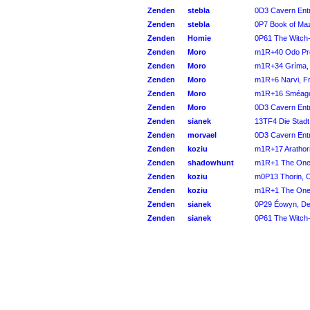
Zenden
stebla
0D3 Cavern Ent
Zenden
stebla
0P7 Book of Ma
Zenden
Homie
0P61 The Witch-
Zenden
Moro
m1R+40 Odo Prou
Zenden
Moro
m1R+34 Gríma, D
Zenden
Moro
m1R+6 Narvi, Fr
Zenden
Moro
m1R+16 Sméago
Zenden
Moro
0D3 Cavern Ent
Zenden
sianek
13TF4 Die Stadt
Zenden
morvael
0D3 Cavern Ent
Zenden
koziu
m1R+17 Arathorn,
Zenden
shadowhunt
m1R+1 The One R
Zenden
koziu
m0P13 Thorin, O
Zenden
koziu
m1R+1 The One R
Zenden
sianek
0P29 Éowyn, De
Zenden
sianek
0P61 The Witch-