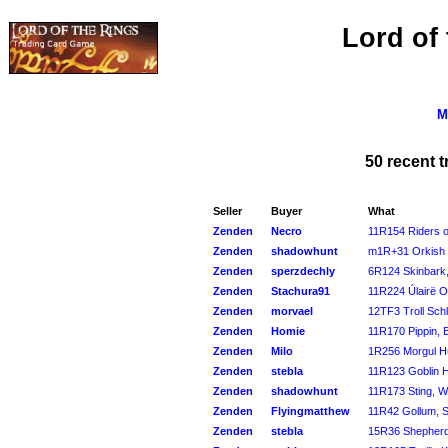
Lord of
M
50 recent 
Seller
Buyer
What
Zenden
Necro
11R154 Riders o
Zenden
shadowhunt
m1R+31 Orkish S
Zenden
sperzdechly
6R124 Skinbark, 
Zenden
Stachura91
11R224 Úlairë O
Zenden
morvael
12TF3 Troll Schl
Zenden
Homie
11R170 Pippin,
Zenden
Milo
1R256 Morgul H
Zenden
stebla
11R123 Goblin 
Zenden
shadowhunt
11R173 Sting, W
Zenden
Flyingmatthew
11R42 Gollum, S
Zenden
stebla
15R36 Shepherd 