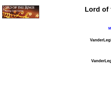
Lord of
M
VanderLegio
VanderLegi